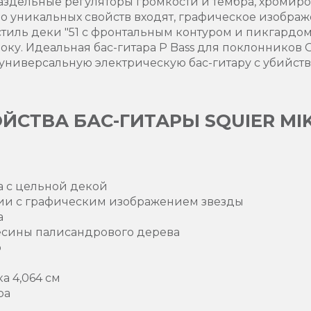
 раздельные регуляторы громкости и тембра, хромир
ло уникальных свойств входят, графическое изображ
стиль деки "51 с фронтальным контуром и пикгардом 
оку. Идеальная бас-гитара P Bass для поклонников 
 универсальную электрическую бас-гитару с убийс
СТВА БАС-ГИТАРЫ SQUIER MIKE
ра с цельной декой
ции с графическим изображением звезды
а
весины палисандрового дерева
о
а 4,064 см
ра
d