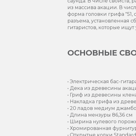
саунда. В числе свойств,
из массива акации. В чис
форма головки грифа "51, 
разъема, установленная сб
гитаристов, которые ищут
ОСНОВНЫЕ СВОЙ
• Электрическая бас-гита
• Дека из древесины ака
• Гриф из древесины клен
• Накладка грифа из дре
• 20 ладов медиум джамб
• Длина мензуры 86,36 см
• Ширина нулевого порожк
• Хромированная фурниту
• Открытые колки Standar