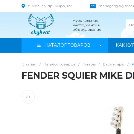
г. Москва, пр. Мира, 122
manager@skybeat.
Музыкальные
инструменты и
оборудование
КАТАЛОГ ТОВАРОВ
КАК КУ
Главная
/
Каталог товаров
/
Гитары
/
Бас-гитары
/
F
FENDER SQUIER MIKE D