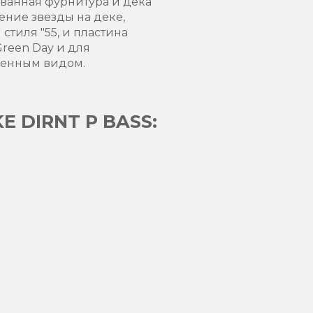
ованная фурнитура и дека
ение звезды на деке,
стиля "55, и пластина
Green Day и для
твенным видом.
 DIRNT P BASS: