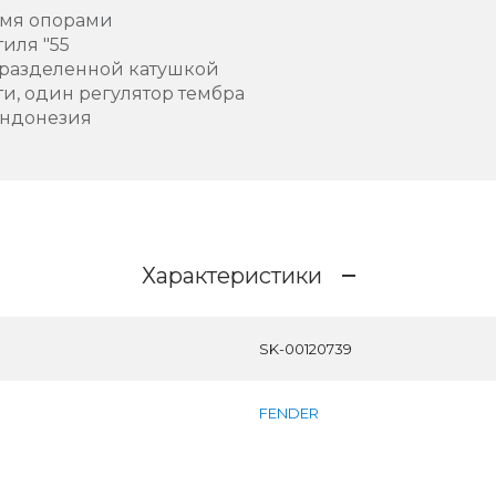
ьмя опорами
иля "55
й разделенной катушкой
ти, один регулятор тембра
Индонезия
Характеристики
SK-00120739
FENDER