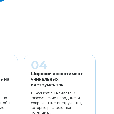
Широкий ассортимент
ь на
уникальных
инструментов
В SkyBeat вы найдете и
ично
классические народные, и
чтобы
современные инструменты,
ние
которые раскроют ваш
потенциал.