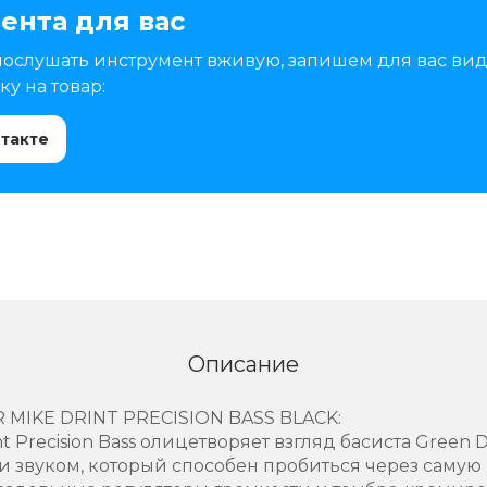
ента для вас
послушать инструмент вживую, запишем для вас вид
у на товар:
нтакте
Описание
MIKE DRINT PRECISION BASS BLACK:
nt Precision Bass олицетворяет взгляд басиста Green D
и звуком, который способен пробиться через самую 