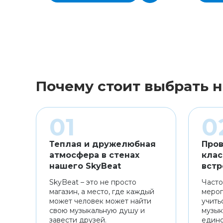
Почему стоит выбрать н
Теплая и дружелюбная
Пров
атмосфера в стенах
клас
нашего SkyBeat
встр
SkyBeat – это не просто
Часто
магазин, а место, где каждый
мероп
может человек может найти
учить
свою музыкальную душу и
музык
завести друзей.
един