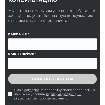
КОНСУЛЬТАЦИЮ
Мы готовы помочь вам уже сегодня. Оставьте
заявку, и получите бесплатную консультацию
от наших опытных специалистов.
ССЫЛКА НА СТРАНИЦУ
ВАШЕ ИМЯ
ВАШ ТЕЛЕФОН
ВВЕДИТЕ ПРОВЕРОЧНЫЙ КОД
ЗАКАЗАТЬ ЗВОНОК
Я даю
согласие
на обработку своих персональных
данных на условиях
политики в отношении
обработки персональных данных
.