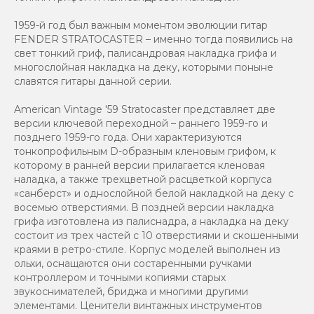
1959-й год был важным моментом эволюции гитар
FENDER STRATOCASTER – именно тогда появились на
свет тонкий гриф, палисандровая накладка грифа и
многослойная накладка на деку, которыми поныне
славятся гитары данной серии.
American Vintage '59 Stratocaster представляет две
версии ключевой переходной – раннего 1959-го и
позднего 1959-го года. Они характеризуются
тонкопрофильным D-образным кленовым грифом, к
которому в ранней версии прилагается кленовая
наладка, а также трехцветной расцветкой корпуса
«санберст» и однослойной белой накладкой на деку с
восемью отверстиями. В поздней версии накладка
грифа изготовлена из палиснадра, а накладка на деку
состоит из трех частей с 10 отверстиями и скошенными
краями в ретро-стиле. Корпус моделей выполнен из
ольхи, оснащаются они состаренными ручками
контроллером и точными копиями старых
звукоснимателей, бриджа и многими другими
элементами. Ценители винтажных инструментов