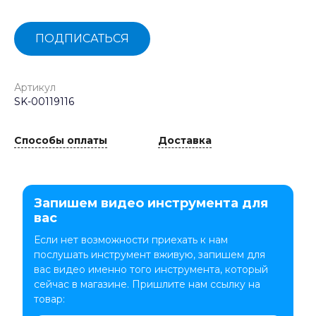
ПОДПИСАТЬСЯ
Артикул
SK-00119116
Способы оплаты
Доставка
Запишем видео инструмента для
вас
Если нет возможности приехать к нам
послушать инструмент вживую, запишем для
вас видео именно того инструмента, который
сейчас в магазине. Пришлите нам ссылку на
товар: