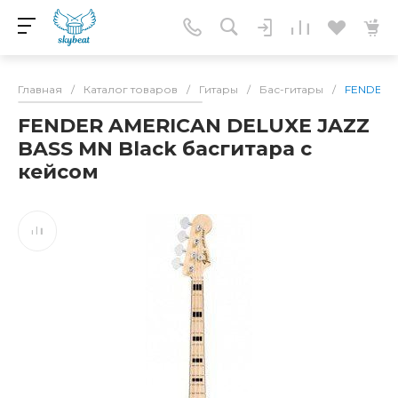
Главная
/
Каталог товаров
/
Гитары
/
Бас-гитары
/
FENDER A
FENDER AMERICAN DELUXE JAZZ
BASS MN Black басгитара с
кейсом