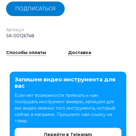
ПОДПИСАТЬСЯ
Артикул
SK-00126748
Способы оплаты
Доставка
Запишем видео инструмента для
вас
Если нет возможности приехать к нам
послушать инструмент вживую, запишем для
вас видео именно того инструмента, который
сейчас в магазине. Пришлите нам ссылку на
товар:
Перейти в Telegram