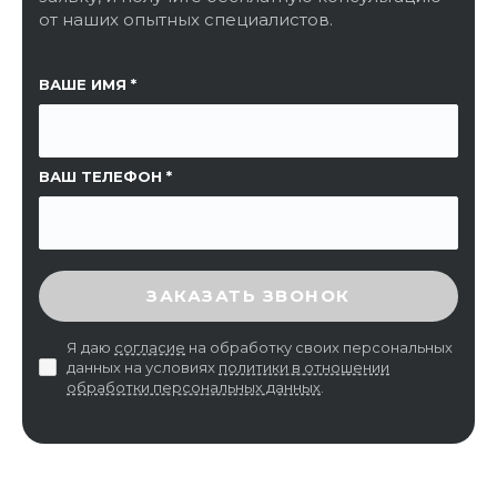
от наших опытных специалистов.
ССЫЛКА НА СТРАНИЦУ
ВАШЕ ИМЯ
ВАШ ТЕЛЕФОН
ВВЕДИТЕ ПРОВЕРОЧНЫЙ КОД
ЗАКАЗАТЬ ЗВОНОК
Я даю
согласие
на обработку своих персональных
данных на условиях
политики в отношении
обработки персональных данных
.