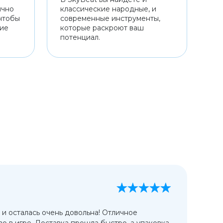
ично
классические народные, и
чтобы
современные инструменты,
ние
которые раскроют ваш
потенциал.
А
13
 и осталась очень довольна! Отличное
Ис
во в игре. Доставка прошла быстро, а упаковка
сп