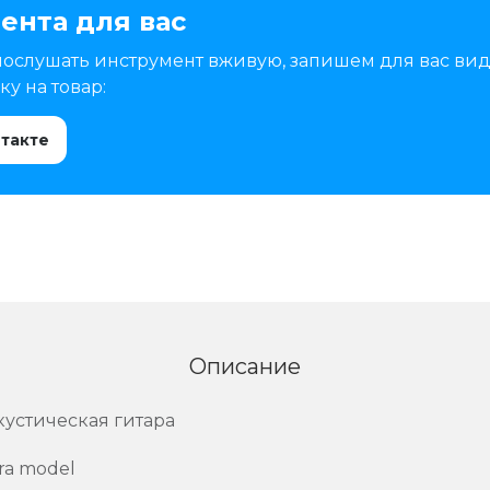
ента для вас
послушать инструмент вживую, запишем для вас вид
у на товар:
нтакте
Описание
кустическая гитара
ra model