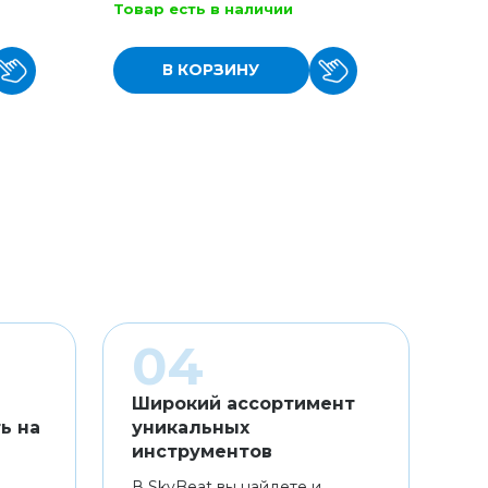
Товар есть в наличии
Товар
В КОРЗИНУ
Широкий ассортимент
ь на
уникальных
инструментов
В SkyBeat вы найдете и