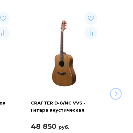
ара
CRAFTER D-8/NC VVS -
CRAFT
Гитара акустическая
акуст
шестиструнная
шест
48 850
40 
руб.