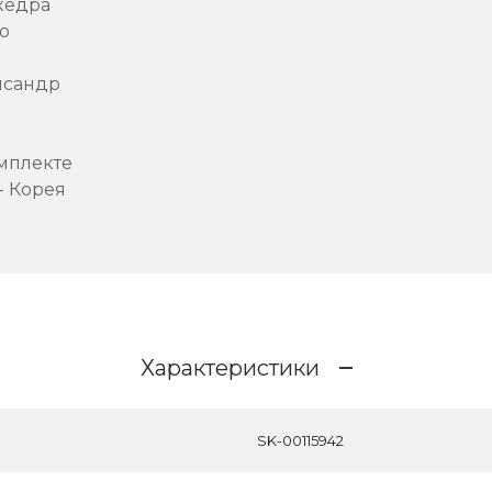
кедра
о
исандр
мплекте
- Корея
Характеристики
SK-00115942