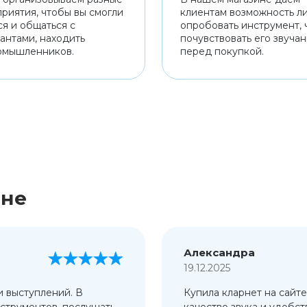
риятия, чтобы вы смогли
клиентам возможность л
ся и общаться с
опробовать инструмент, 
антами, находить
почувствовать его звуча
омышленников.
перед покупкой.
ине
Александра
19.12.2025
и выступлений. В
Купила кларнет на сайте
струментов, послушать
качество звука и удобст