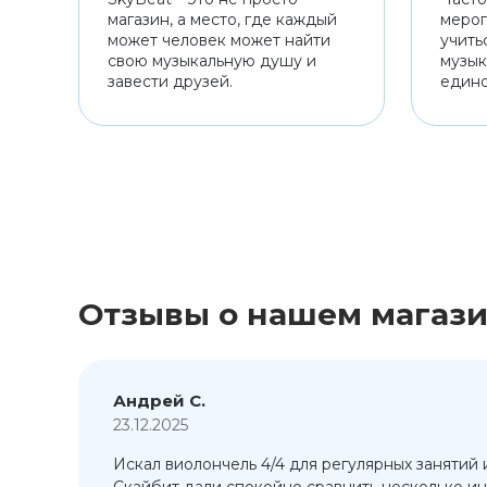
магазин, а место, где каждый
мероп
может человек может найти
учить
свою музыкальную душу и
музык
завести друзей.
един
Отзывы о нашем магаз
Андрей С.
23.12.2025
Искал виолончель 4/4 для регулярных занятий 
т
Скайбит дали спокойно сравнить несколько ин