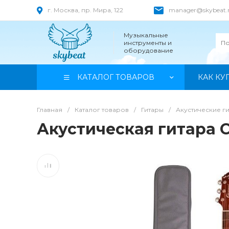
г. Москва, пр. Мира, 122
manager@skybeat.
Музыкальные
инструменты и
оборудование
КАТАЛОГ ТОВАРОВ
КАК КУ
Главная
/
Каталог товаров
/
Гитары
/
Акустические г
Акустическая гитара C