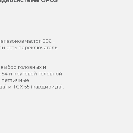
радиосистемы OPUS
пазонов частот: 506…
ели есть переключатель
выбор головных и
54 и круговой головной
 петличные
а) и TGX 55 (кардиоида).