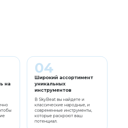
Широкий ассортимент
ь на
уникальных
инструментов
В SkyBeat вы найдете и
ично
классические народные, и
чтобы
современные инструменты,
ние
которые раскроют ваш
потенциал.