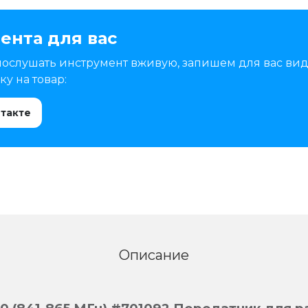
ента для вас
послушать инструмент вживую, запишем для вас вид
у на товар:
нтакте
Описание