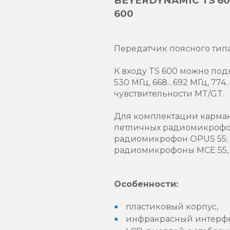
BEYERDYNAMIC TS 600
600
Передатчик поясного типа 
К входу TS 600 можно под
530 МГц, 668…692 МГц, 77
чувствительности MT/GT.
Для комплектации карман
петличных радиомикрофо
радиомикрофон OPUS 55;
радиомикрофоны MCE 55, M
Особенности:
пластиковый корпус,
инфракрасный интерфей