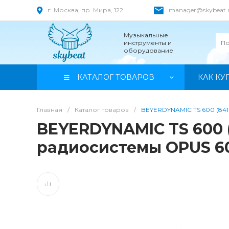
г. Москва, пр. Мира, 122
manager@skybeat.
Музыкальные
инструменты и
оборудование
КАТАЛОГ ТОВАРОВ
КАК КУ
Главная
/
Каталог товаров
/
BEYERDYNAMIC TS 600 (841
BEYERDYNAMIC TS 600 
радиосистемы OPUS 6