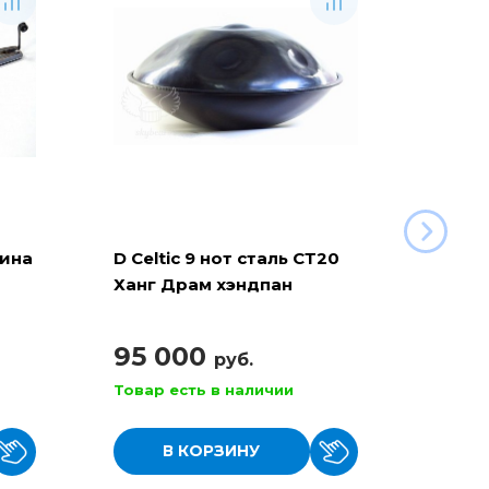
рина
D Celtic 9 нот сталь СТ20
Баян 
Ханг Драм хэндпан
110
95 000
руб.
Товар есть в наличии
Товар
В КОРЗИНУ