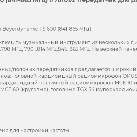
 (841-865 МГц) #701092 Передатчик для 
Beyerdynamic TS 600 (841-865 МГц).
ключить музыкальный инструмент из нескольких диа
4…798 МГц, 790…814 МГц,841…865 МГц. На верхней пан
ных/поясных передатчиков предлагается широкий 
нов: головной кардиоидный радиомикрофон OPUS 
 кардиоидный петличный радиомикрофон MCE 10 и
CE 60 (круговые), головные TGX 54 (суперкардиоид
с для настройки частоты,