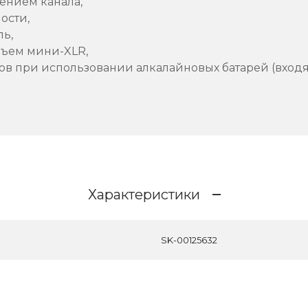
ением канала,
ности,
ль,
зъем мини-XLR,
ов при использовании алкалайновых батарей (входят
Характеристики
SK-00125632