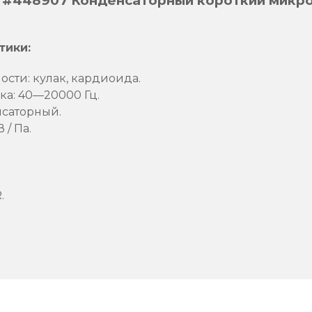
 #448907 Конденсаторный короткий микр
тики:
сти: кулак, кардиоида.
ка: 40—20000 Гц.
нсаторный.
 / Па.
.
.