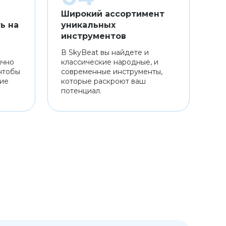
Широкий ассортимент
ь на
уникальных
инструментов
В SkyBeat вы найдете и
ично
классические народные, и
чтобы
современные инструменты,
ние
которые раскроют ваш
потенциал.