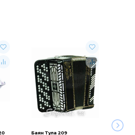
20
Баян Тула 209
Глюко