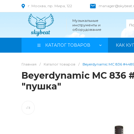
г. Москва, пр. Мира, 122
manager@skybeat.
Музыкальные
инструменты и
оборудование
КАТАЛОГ ТОВАРОВ
КАК КУ
Главная
/
Каталог товаров
/
Beyerdynamic MC 836 #44
Beyerdynamic MC 836
"пушка"