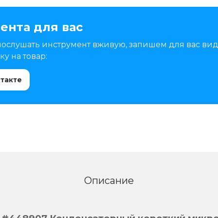
ента для вас
послушать инструмент вживую, запишем для вас вид
у на товар:
нтакте
Описание