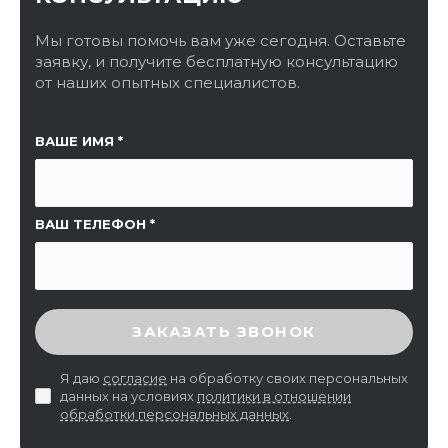
Мы готовы помочь вам уже сегодня. Оставьте
заявку, и получите бесплатную консультацию
от наших опытных специалистов.
ССЫЛКА НА СТРАНИЦУ
ВАШЕ ИМЯ
ВАШ ТЕЛЕФОН
ВВЕДИТЕ ПРОВЕРОЧНЫЙ КОД
ЗАКАЗАТЬ ЗВОНОК
Я даю
согласие
на обработку своих персональных
данных на условиях
политики в отношении
обработки персональных данных
.