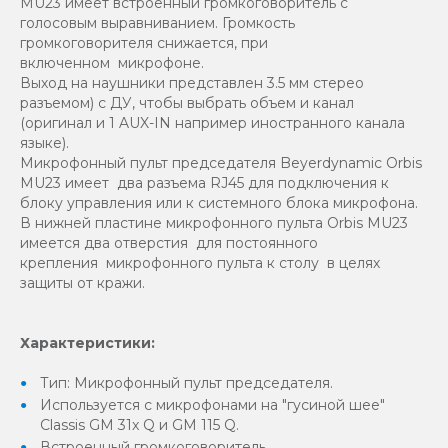
MU23 имеет встроенный громкоговоритель с
голосовым выравниванием. Громкость
громкоговорителя снижается, при
включенном микрофоне.
Выход на наушники представлен 3.5 мм стерео
разъемом) с ДУ, чтобы выбрать объем и канал
(оригинал и 1 AUX-IN например иностранного канала
языке).
Микрофонный пульт председателя Beyerdynamic Orbis
MU23 имеет два разъема RJ45 для подключения к
блоку управления или к системного блока микрофона.
В нижней пластине микрофонного пульта Orbis MU23
имеется два отверстия для постоянного
крепления микрофонного пульта к столу в целях
защиты от кражи.
Характеристики:
Тип: Микрофонный пульт председателя.
Используется с микрофонами на "гусиной шее"
Classis GM 31x Q и GM 115 Q.
Встроенный громкоговоритель.