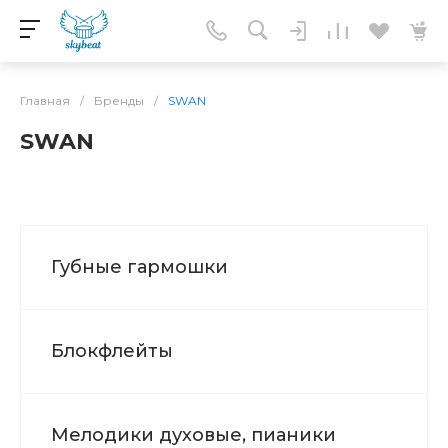
Главная
/
Бренды
/
SWAN
SWAN
Губные гармошки
Блокфлейты
Мелодики духовые, пианики