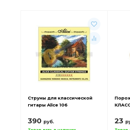
Струны для классической
Порож
гитары Alice 106
КЛАС
ALICE
390
23
руб.
р
Товар есть в наличии
Товар 