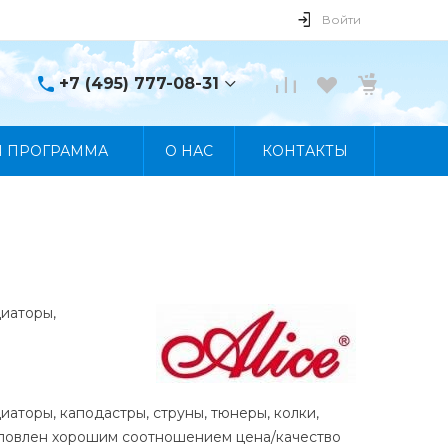
Войти
+7 (495) 777-08-31
+7 (495) 777-08-31
Я ПРОГРАММА
О НАС
КОНТАКТЫ
г. Москва, пр. Мира, 122
Пн-Пт 10:00 - 19:00 Сб
10:00 - 17:00 Вс
Выходной
manager@skybeat.ru
иаторы,
аторы, каподастры, струны, тюнеры, колки,
словлен хорошим соотношением цена/качество