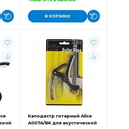
В КОРЗИНУ
ice
Каподастр гитарный Alice
еской
A007A/BK для акустической