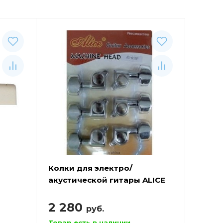
Колки для электро/
ы
акустической гитары ALICE
AS-016P
2 280
руб.
Товар есть в наличии