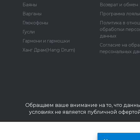
Баяны
Возврат и обмен
Варганы
Программа лояль
Глюкофоны
Политика в отно
обработки персо
Гусли
данных
Гармони и гармошки
Согласие на обр
Ханг Драм(Hang Drum)
персональных да
Обращаем ваше внимание на то, что данны
условиях не является публичной оферто