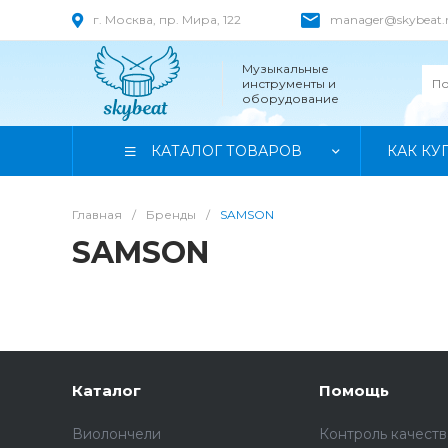
г. Москва, пр. Мира, 122
manager@skybeat.
Музыкальные
инструменты и
оборудование
КАТАЛОГ ТОВАРОВ
КАК КУ
Главная
/
Бренды
/
SAMSON
SAMSON
Каталог
Помощь
Виолончели
Контроль качеств