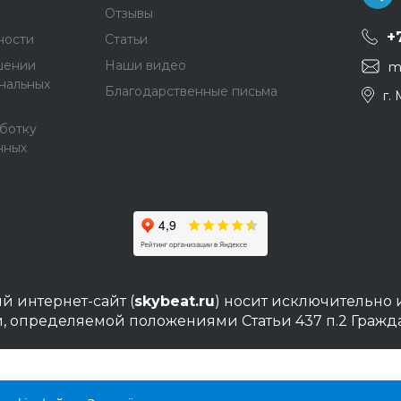
Отзывы
+
ности
Статьи
шении
Наши видео
m
нальных
Благодарственные письма
г.
аботку
нных
й интернет-сайт (
skybeat.ru
) носит исключительно
й, определяемой положениями Статьи 437 п.2 Граж